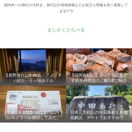
国内外への旅行が大好き。旅行記や現地情報などお役立ち情報を色々更新して
ます(^^)/
ましかくとらべる
【長野旅行記】内装・アメニテ
【福岡旅行記】カップルにおす
ィ紹介 王ヶ頭ホテル
すめ天神周辺のご飯3選ご紹介
【千葉1泊２日】1人1万円以内で
日本三大砂丘の中田島砂丘を徹
GoToトラベル満喫してみた。
底解説、デートでおすすめでき
る？