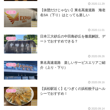
2020.11.29
【休憩だけじゃない】東名高速道路 海老
中部
名SA（下り）はとっても楽しい
2020.11.01
日本三大砂丘の中田島砂丘を徹底解説、デ
中部
ートでおすすめできる？
2020.09.26
東名高速道路 楽しいサービスエリアご紹
中部
介（上り・下り）
2020.09.16
【浜松駅近く】むつぎくの浜松餃子はヘル
中部
シーでおすすめ！
2020.09.14