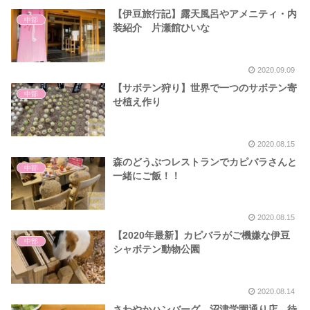
【伊豆旅行記】露天風呂やアメニティ・内
中部
装紹介 片瀬館ひいな
2020.09.09
【サボテン狩り】世界で一つのサボテン寄
中部
せ植え作り
2020.08.15
森のどうぶつレストランでカピバラさんと
中部
一緒にご飯！！
2020.08.15
【2020年最新】カピバラがご機嫌な伊豆
中部
シャボテン動物公園
2020.08.14
さわやかハンバーグ 沼津学園通り店 待