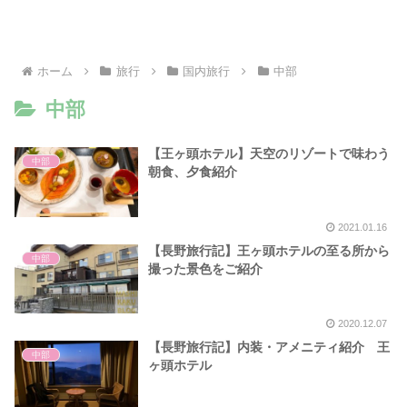
ホーム
旅行
国内旅行
中部
中部
【王ヶ頭ホテル】天空のリゾートで味わう
中部
朝食、夕食紹介
2021.01.16
【長野旅行記】王ヶ頭ホテルの至る所から
中部
撮った景色をご紹介
2020.12.07
【長野旅行記】内装・アメニティ紹介 王
中部
ヶ頭ホテル