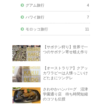
グアム旅行
4
ハワイ旅行
7
モロッコ旅行
11
【サボテン狩り】世界で一
つのサボテン寄せ植え作り
【オーストラリア】クアッ
カワラビーは人懐っこいけ
どたまにツンデレ
さわやかハンバーグ 沼津
学園通り店 待ち時間短縮
のコツも伝授