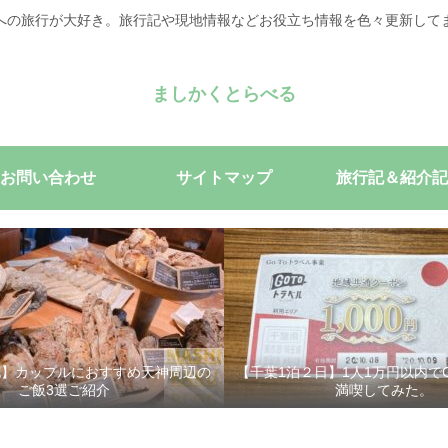
への旅行が大好き。旅行記や現地情報などお役立ち情報を色々更新してます(
ましかくとらべる
お問い合わせ
サイトマップ
旅行記＆紹介記
記】カップルにおすすめ天神周辺の
【千葉1泊２日】1人1万円以内でG
ご飯3選ご紹介
満喫してみた。