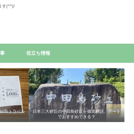
^^)/
事
役立ち情報
oToトラベル
日本三大砂丘の中田島砂丘を徹底解説、デート
でおすすめできる？